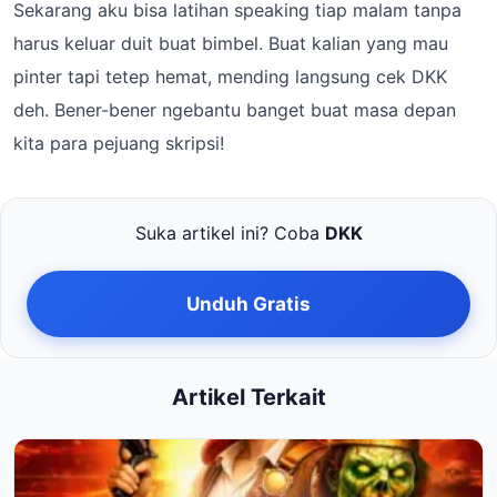
Sekarang aku bisa latihan speaking tiap malam tanpa
harus keluar duit buat bimbel. Buat kalian yang mau
pinter tapi tetep hemat, mending langsung cek DKK
deh. Bener-bener ngebantu banget buat masa depan
kita para pejuang skripsi!
Suka artikel ini? Coba
DKK
Unduh Gratis
Artikel Terkait